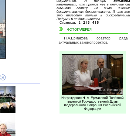
документов. И теперь
Ермакова
напоминает, что против нее в отличие от
Кнышова вообще не было никаких
документальных доказательств. И что все
это приводит только к дискредитации
Госдумы и ее большинства.
Страницы:
1
|
2
|
3
|
4
|
5
ФОТОГАЛЕРЕЯ
Н.А.Ермакова соавтор ряда
актуальных законопроектов.
Награждение Н. А. Ермаковой Почётной
грамотой Государственной Думы
Федерального Собрания Российской
Федерации