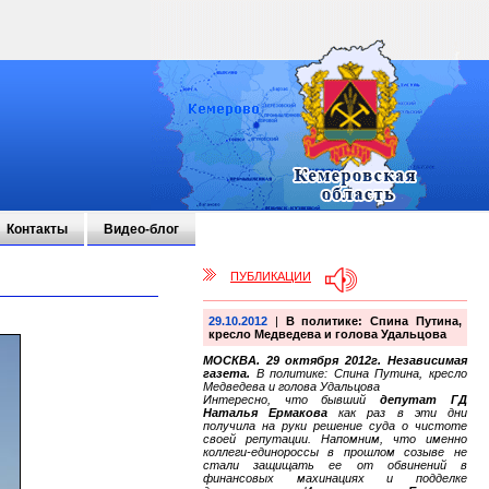
Контакты
Видео-блог
ПУБЛИКАЦИИ
29.10.2012
|
В политике: Спина Путина,
кресло Медведева и голова Удальцова
МОСКВА. 29 октября 2012г. Независимая
газета.
В политике: Спина Путина, кресло
Медведева и голова Удальцова
Интересно, что бывший
депутат ГД
Наталья Ермакова
как раз в эти дни
получила на руки решение суда о чистоте
своей репутации. Напомним, что именно
коллеги-единороссы в прошлом созыве не
стали защищать ее от обвинений в
финансовых махинациях и подделке