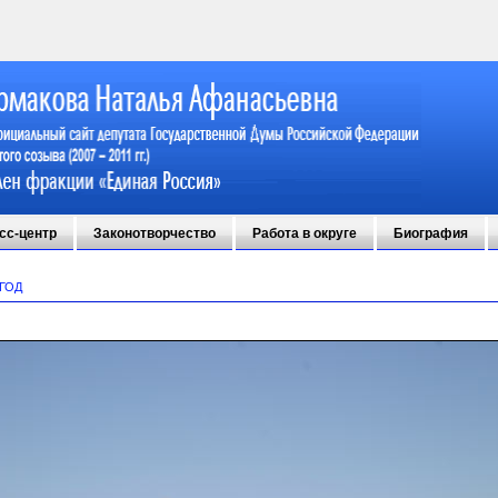
сс-центр
Законотворчество
Работа в округе
Биография
 ГОД