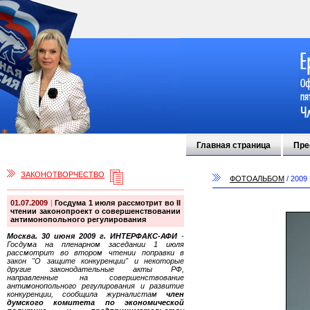
Главная страница
Пре
ЗАКОНОТВОРЧЕСТВО
ФОТОАЛЬБОМ
/
2009
01.07.2009
|
Госдума 1 июля рассмотрит во II
чтении законопроект о совершенствовании
антимонопольного регулирования
Москва. 30 июня 2009 г. ИНТЕРФАКС-АФИ
-
Госдума на пленарном заседании 1 июля
рассмотрит во втором чтении поправки в
закон "О защите конкуренции" и некоторые
другие законодательные акты РФ,
направленные на совершенствование
антимонопольного регулирования и развитие
конкуренции, сообщила журналистам
член
думского комитета по экономической