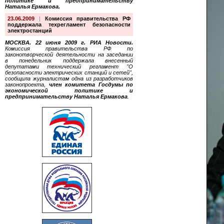
политике и предпринимательству
Наталья Ермакова.
23.06.2009
|
Комиссия правительства РФ
поддержала техрегламент безопасности
электростанций
МОСКВА. 22 июня 2009 г. РИА Новости.
Комиссия правительства РФ по
законотворческой деятельности на заседании
в понедельник поддержала внесенный
депутатами технический регламент "О
безопасности электрических станций и сетей",
сообщила журналистам одна из разработчиков
законопроекта,
член комитета Госдумы по
экономической политике и
предпринимательству Наталья Ермакова
.