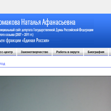
сс-центр
Законотворчество
Работа в округе
Биография
 ГОД