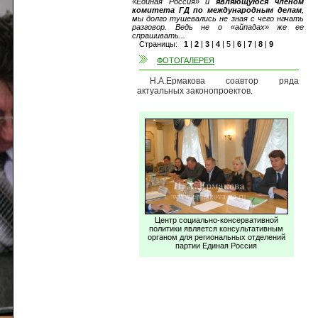
«Единая Россия» и
являющуюся членом
комитета ГД по международным делам
,
мы долго тушевались не зная с чего начать
разговор. Ведь не о «айпадах» же ее
спрашивать...
Страницы:
1
|
2
|
3
|
4
|
5
|
6
|
7
|
8
|
9
ФОТОГАЛЕРЕЯ
Н.А.Ермакова соавтор ряда
актуальных законопроектов.
Центр социально-консервативной
политики является консультативным
органом для региональных отделений
партии Единая Россия