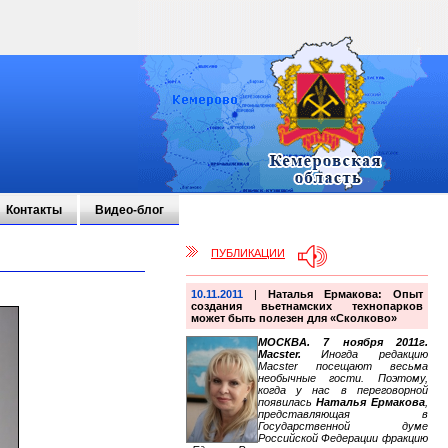
Контакты
Видео-блог
ПУБЛИКАЦИИ
10.11.2011
|
Наталья Ермакова: Опыт
создания вьетнамских технопарков
может быть полезен для «Сколково»
МОСКВА. 7 ноября 2011г.
Macster.
Иногда редакцию
Macster посещают весьма
необычные гости. Поэтому,
когда у нас в переговорной
появилась
Наталья Ермакова
,
представляющая в
Государственной думе
Российской Федерации фракцию