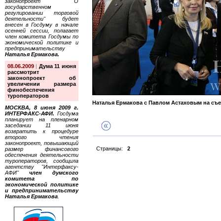
законопроект "О
государственном
регулировании торговой
деятельности" будет
внесен в Госдуму в начале
осенней сессии, полагает
член комитета Госдумы по
экономической политике и
предпринимательству
Наталья Ермакова.
08.06.2009
|
Дума 11 июня
рассмотрит
законопроект об
увеличении размера
финобеспечения
туроператоров
Наталья Ермакова с Павлом Астаховым на съе
МОСКВА, 8 июня 2009 г.
ИНТЕРФАКС-АФИ.
Госдума
планирует на пленарном
заседании 11 июня
возвратить к процедуре
второго чтения
законопроект, повышающий
Страницы:
2
размер финансового
обеспечения деятельности
туроператоров, сообщила
агентству "Интерфаксу-
АФИ"
член думского
комитета по
экономической политике
и предпринимательству
Наталья Ермакова
.