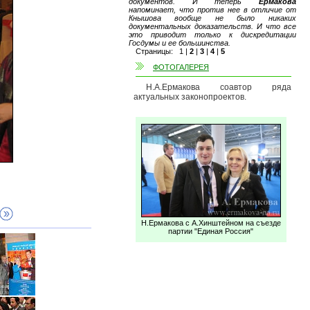
документов. И теперь
Ермакова
напоминает, что против нее в отличие от
Кнышова вообще не было никаких
документальных доказательств. И что все
это приводит только к дискредитации
Госдумы и ее большинства.
Страницы:
1
|
2
|
3
|
4
|
5
ФОТОГАЛЕРЕЯ
Н.А.Ермакова соавтор ряда
актуальных законопроектов.
Н.Ермакова с А.Хинштейном на съезде
партии "Единая Россия"