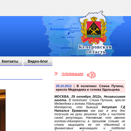
Контакты
Видео-блог
ПУБЛИКАЦИИ
29.10.2012
|
В политике: Спина Путина,
кресло Медведева и голова Удальцова
МОСКВА. 29 октября 2012г. Независимая
газета.
В политике: Спина Путина, кресло
Медведева и голова Удальцова
Интересно, что бывший
депутат ГД
Наталья Ермакова
как раз в эти дни
получила на руки решение суда о чистоте
своей репутации. Напомним, что именно
коллеги-единороссы в прошлом созыве не
стали защищать ее от обвинений в
финансовых махинациях и подделке