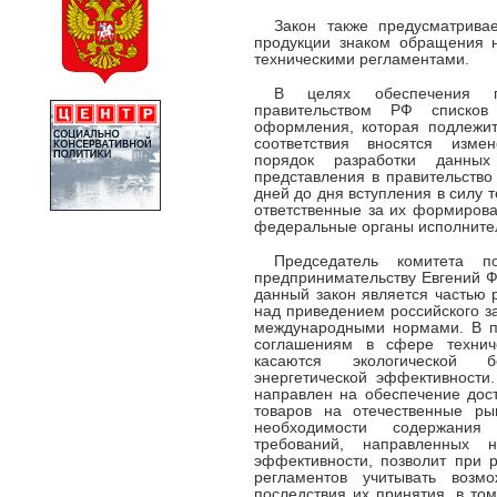
Закон также предусматривае
продукции знаком обращения н
техническими регламентами.
В целях обеспечения п
правительством РФ списков
оформления, которая подлежи
соответствия вносятся изме
порядок разработки данны
представления в правительство
дней до дня вступления в силу т
ответственные за их формирова
федеральные органы исполнител
Председатель комитета п
предпринимательству Евгений Ф
данный закон является частью 
над приведением российского за
международными нормами. В пе
соглашениям в сфере техниче
касаются экологической 
энергетической эффективности
направлен на обеспечение дос
товаров на отечественные ры
необходимости содержания
требований, направленных 
эффективности, позволит при р
регламентов учитывать возмо
последствия их принятия, в то