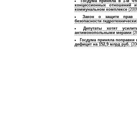
Госдума приняла в 1-м чт
концессионных отношений и
коммунальном комплексе
(2009
Закон о защите прав
безопасности гидротехнически
Депутаты хотят усилит
антимонопольными мерами
(2
Госдума приняла поправки 
дефицит на 152,9 млрд руб.
(20