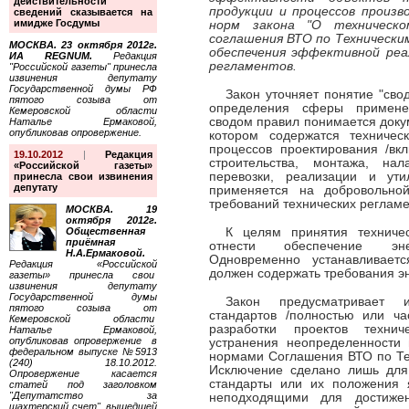
действительности
продукции и процессов произв
сведений сказывается на
имидже Госдумы
норм закона "О техническо
соглашения ВТО по Технически
МОСКВА. 23 октября 2012г.
обеспечения эффективной реа
ИА REGNUM.
Редакция
регламентов.
"Российской газеты" принесла
извинения депутату
Государственной думы РФ
Закон уточняет понятие "сво
пятого созыва от
определения сферы примене
Кемеровской области
сводом правил понимается докум
Наталье Ермаковой,
опубликовав опровержение.
котором содержатся техничес
процессов проектирования /вкл
19.10.2012
|
Редакция
строительства, монтажа, нал
«Российской газеты»
перевозки, реализации и ут
принесла свои извинения
депутату
применяется на добровольно
требований технических регламе
МОСКВА. 19
октября 2012г.
Общественная
К целям принятия техничес
приёмная
отнести обеспечение энер
Н.А.Ермаковой.
Одновременно устанавливаетс
Редакция «Российской
должен содержать требования э
газеты» принесла свои
извинения депутату
Государственной думы
Закон предусматривает и
пятого созыва от
стандартов /полностью или ча
Кемеровской области
разработки проектов техни
Наталье Ермаковой,
опубликовав опровержение в
устранения неопределенности
федеральном выпуске №5913
нормами Соглашения ВТО по Те
(240) 18.10.2012.
Исключение сделано лишь для
Опровержение касается
стандарты или их положения
статей под заголовком
"Депутатство за
неподходящими для достиже
шахтерский счет", вышедшей