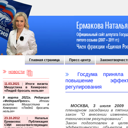
Главная страница
Пресс-центр
Законотворчест
НОВОСТИ
Госдума приняла 
повышение эффекти
11.03.2021
|
Итоги визита
регулирования
Мишустина в Кемерово:
«Людей бросать нельзя»
9 марта 2021г. Редакция
«ФедералПресс».
Итоги
визита Мишустина в
МОСКВА, 3 июля 2009 г
Кемерово: «Людей бросать
пленарном заседании в пятн
нельзя»
закон "О внесении измене
23.10.2012
|
Наталья
техническом регулировании".
Ермакова: Публикация
Закон подготовлен в целя
СМИ несоответствующих
эффективности объектов те