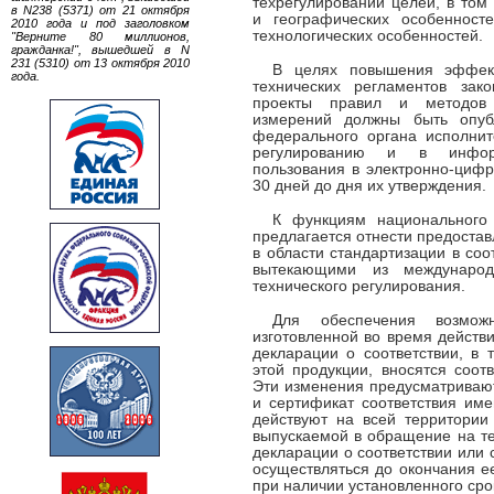
техрегулировании целей, в том
в N238 (5371) от 21 октября
и географических особенносте
2010 года и под заголовком
технологических особенностей.
"Верните 80 миллионов,
гражданка!", вышедшей в N
231 (5310) от 13 октября 2010
В целях повышения эффект
года.
технических регламентов зако
проекты правил и методов 
измерений должны быть опуб
федерального органа исполнит
регулированию и в инфор
пользования в электронно-циф
30 дней до дня их утверждения.
К функциям национального
предлагается отнести предоста
в области стандартизации в соо
вытекающими из междунаро
технического регулирования.
Для обеспечения возможн
изготовленной во время действ
декларации о соответствии, в 
этой продукции, вносятся соот
Эти изменения предусматривают
и сертификат соответствия им
действуют на всей территории
выпускаемой в обращение на т
декларации о соответствии или 
осуществляться до окончания ее
при наличии установленного срок