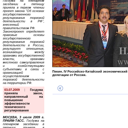
Госдума на пленарном
заседании в пятницу
приняла в первом чтении
проект закона "Об основах
государственного
регулирования торговой
деятельности в РФ",
внесенный
правительством РФ.
Законопроект определяет
правовые основы
государственного
регулирования торговой
деятельности в России,
регулирует отношения,
возникающих между
органами государственной
власти, органами
местного самоуправления
и хозяйствующими
субъектами в связи с
Пекин. IV Российско-Китайский экономический 
организацией и
делегации от России.
осуществлением
торговой деятельности
на территории РФ.
03.07.2009
|
Госдума
приняла закон,
направленный на
повышение
эффективности
технического
регулирования
МОСКВА, 3 июля 2009 г.
ПРАЙМ-ТАСС.
Госдума на
пленарном заседании в
пятницу приняла в