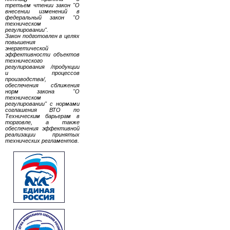
третьем чтении закон "О
внесении изменений в
федеральный закон "О
техническом
регулировании".
Закон подготовлен в целях
повышения
энергетической
эффективности объектов
технического
регулирования /продукции
и процессов
производства/,
обеспечения сближения
норм закона "О
техническом
регулировании" с нормами
соглашения ВТО по
Техническим барьерам в
торговле, а также
обеспечения эффективной
реализации принятых
технических регламентов.