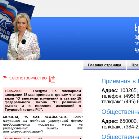
Главная страница
Пре
ЗАКОНОТВОРЧЕСТВО
Приемная в 
Адрес:
103265,
15.05.2009
|
Госдума на пленарном
заседании 15 мая приняла в третьем чтении
телефон: (495) 
закон "О внесении изменений в статью 15
тел/факс: (495) 
федерального закона "О розничных
рынках и о внесении изменений в
Трудовой кодекс РФ".
Общественна
МОСКВА, 15 мая. ПРАЙМ-ТАСС.
Закон
Адрес:
650000,
направлен на введение упрощенной формы
предоставления торговых мест на
тел/факс: (384-2
универсальных рынках для
сельхозпроизводителей.
Общественна