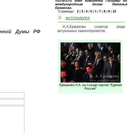
напомнила
член комитета Госдумы по
международным делам Наталья
Ермакова
.
Страницы:
2
|
3
|
4
|
5
|
6
|
7
|
8
|
9
|
10
ФОТОГАЛЕРЕЯ
Н.А.Ермакова соавтор ряда
актуальных законопроектов.
енной Думы РФ
Ермакова Н.А. на съезде партии "Единая
Россия"