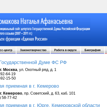
сс-центр
Законотворчество
Работа в округе
Биография
Государственной Думе ФС РФ
г. Москва
,
ул. Охотный ряд, д. 1
692-64-19
692-15-50
я приемная в г. Кемерово
г. Кемерово
, пр. Советский, д. 63, каб. 101
) 58-77-42
я приемная в г. Юрге, Кемеровской области