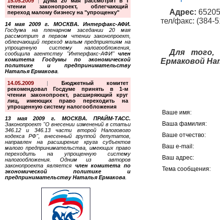
15.05.2009
|
Дума 20 мая рассмотрит в I
чтении законопроект, облегчающий
Адрес:
65205
переход малому бизнесу на "упрощенку"
тел/факс: (384-5
14 мая 2009 г. МОСКВА. Интерфакс-АФИ.
Госдума на пленарном заседании 20 мая
рассмотрит в первом чтении законопроект,
облегчающий переход малым предприятиям на
упрощенную систему налогообложения,
Для того,
сообщила агентству "Интерфакс-АФИ"
член
комитета Госдумы по экономической
Ермаковой На
политике и предпринимательству
Наталья Ермакова
.
14.05.2009
|
Бюджетный комитет
рекомендовал Госдуме принять в 1-м
чтении законопроект, расширяющий круг
лиц, имеющих право переходить на
упрощенную систему налогообложения
Ваше имя:
13 мая 2009 г. МОСКВА. ПРАЙМ-ТАСС.
Ваша фамилия:
Законопроект "О внесении изменений в статьи
346.12 и 346.13 части второй Налогового
Ваше отчество:
кодекса РФ", внесенный группой депутатов,
направлен на расширение круга субъектов
Ваш e-mail:
малого предпринимательства, имеющих право
переходить на упрощенную систему
Ваш адрес:
налогообложения. Одним из авторов
законопроекта является
член комитета по
Тема сообщения:
экономической политике и
предпринимательству Наталья Ермакова
.