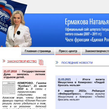
Главная страница
Пресс-центр
Законотворчест
ЗАКОНОТВОРЧЕСТВО
ПОСЛЕДНИЕ НОВОСТИ
21.07.2010
|
Государственная
Дума занялась летним
отдыхом детей.
11.03.2021
|
Итоги визита
Мишустина в Кемерово: «Людей
КЕМЕРОВО. Газета
бросать нельзя»
"Кузбасс". 21 июля
2010 г.
В связи с
9 марта 2021г. Редакция
трагическими
«ФедералПресс».
Итоги визита
событиями на
Мишустина в Кемерово: «Людей
Азовском море, члены думской
бросать нельзя»
фракции партии «Единая Россия»
решили лично убедиться в том,
что в их регионах детский