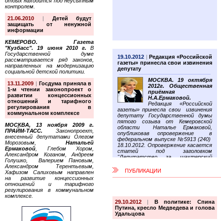
отдых находится под неусыпным
контролем.
21.06.2010
|
Детей будут
защищать от ненужной
информации
КЕМЕРОВО. Газета
"Кузбасс". 19 июня 2010 г.
В
Государственной думе
19.10.2012
|
Редакция «Российской
рассматривается ряд законов,
газеты» принесла свои извинения
направленных на модернизацию
депутату
социальной детской политики.
МОСКВА. 19 октября
13.11.2009
|
Госдума приняла в
2012г.
Общественная
1-м чтении законопроект о
приёмная
развитии концессионных
Н.А.Ермаковой.
отношений и тарифного
Редакция «Российской
регулирования в
газеты» принесла свои извинения
коммунальном комплексе
депутату Государственной думы
пятого созыва от Кемеровской
МОСКВА, 13 ноября 2009 г.
области Наталье Ермаковой,
ПРАЙМ-ТАСС.
Законопроект,
опубликовав опровержение в
внесенный депутатами Олегом
федеральном выпуске №5913 (240)
Морозовым,
Натальей
18.10.2012. Опровержение касается
Ермаковой
, Глебом Хором,
статей под заголовком
Александром Коганом, Андреем
"Депутатство за шахтерский
Голушко, Валерием Пановым,
счет", вышедшей в N238 (5371) от
Александром Терентьевым,
21 октября 2010 года и под
ПУБЛИКАЦИИ
Хафизом Салиховым направлен
заголовком "Верните 80 миллионов,
на развитие концессионных
гражданка!", вышедшей в N 231
отношений и тарифного
(5310) от 13 октября 2010 года.
регулирования в коммунальном
комплексе.
29.10.2012
|
В политике: Спина
Путина, кресло Медведева и голова
Удальцова