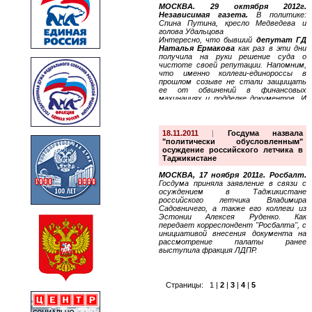
МОСКВА. 29 октября 2012г.
Независимая газета.
В политике:
Спина Путина, кресло Медведева и
голова Удальцова
Интересно, что бывший
депутат ГД
Наталья Ермакова
как раз в эти дни
получила на руки решение суда о
чистоте своей репутации. Напомним,
что именно коллеги-единороссы в
прошлом созыве не стали защищать
ее от обвинений в финансовых
махинациях и подделке документов. И
теперь
Ермакова
напоминает, что
против нее в отличие от Кнышова
вообще не было никаких
документальных доказательств. И
18.11.2011
|
Госдума назвала
что все это приводит только к
"политически обусловленным"
дискредитации Госдумы и ее
осуждение российского летчика в
большинства.
Таджикистане
МОСКВА, 17 ноября 2011г. Росбалт.
Госдума приняла заявление в связи с
осуждением в Таджикистане
российского летчика Владимира
Садовничего, а также его коллеги из
Эстонии Алексея Руденко. Как
передает корреспондент "Росбалта", с
инициативой внесения документа на
рассмотрение палаты ранее
выступила фракция ЛДПР.
Страницы:
1
|
2
|
3
|
4
|
5