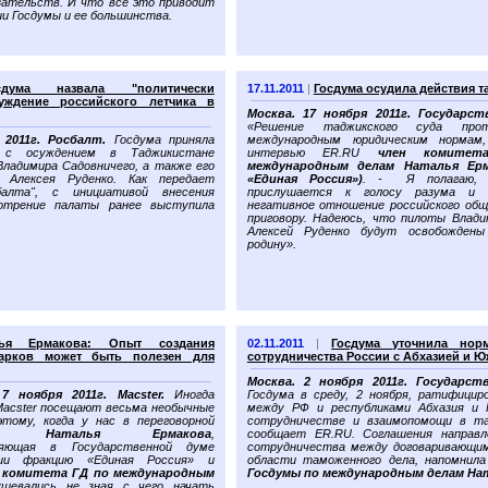
зательств. И что все это приводит
ии Госдумы и ее большинства.
сдума назвала "политически
17.11.2011
|
Госдума осудила действия т
уждение российского летчика в
Москва. 17 ноября 2011г. Государст
«Решение таджикского суда про
2011г. Росбалт.
Госдума приняла
международным юридическим нормам
 с осуждением в Таджикистане
интервью ER.RU
член комитет
Владимира Садовничего, а также его
международным делам Наталья Ерм
 Алексея Руденко. Как передает
«Единая Россия»)
. - Я полагаю, 
балта", с инициативой внесения
прислушается к голосу разума и 
отрение палаты ранее выступила
негативное отношение российского общ
приговору. Надеюсь, что пилоты Влади
Алексей Руденко будут освобожден
родину».
лья Ермакова: Опыт создания
02.11.2011
|
Госдума уточнила нор
парков может быть полезен для
сотрудничества России с Абхазией и 
Москва. 2 ноября 2011г. Государст
 ноября 2011г. Macster.
Иногда
Госдума в среду, 2 ноября, ратифицир
Macster посещают весьма необычные
между РФ и республиками Абхазия и
этому, когда у нас в переговорной
сотрудничестве и взаимопомощи в та
лась
Наталья Ермакова
,
сообщает ER.RU. Соглашения направл
ляющая в Государственной думе
сотрудничества между договаривающи
ции фракцию «Единая Россия» и
области таможенного дела, напомнил
 комитета ГД по международным
Госдумы по международным делам На
шевались не зная с чего начать