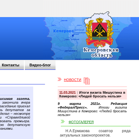
Контакты
Видео-блог
НОВОСТИ
11.03.2021
|
Итоги визита Мишустина в
Кемерово: «Людей бросать нельзя»
исимая газета.
 закончила вчера
9 марта 2021г. Редакция
 заседание приехал
«ФедералПресс».
Итоги визита
ть депутатов за
Мишустина в Кемерово: «Людей бросать
делал – несмотря
нельзя»
 «Справедливой
вовать премьера.
ФОТОГАЛЕРЕЯ
юю депутатскую
чаниями.
Н.А.Ермакова соавтор ряда
актуальных законопроектов.