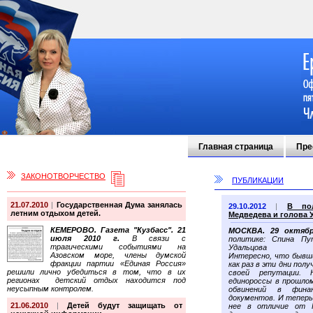
Главная страница
Пре
ЗАКОНОТВОРЧЕСТВО
ПУБЛИКАЦИИ
21.07.2010
|
Государственная Дума занялась
29.10.2012
|
В пол
летним отдыхом детей.
Медведева и голова 
КЕМЕРОВО. Газета "Кузбасс". 21
МОСКВА. 29 октябр
июля 2010 г.
В связи с
политике: Спина Пу
трагическими событиями на
Удальцова
Азовском море, члены думской
Интересно, что быв
фракции партии «Единая Россия»
как раз в эти дни пол
решили лично убедиться в том, что в их
своей репутации. 
регионах детский отдых находится под
единороссы в прошло
неусыпным контролем.
обвинений в фина
документов. И тепер
21.06.2010
|
Детей будут защищать от
нее в отличие от 