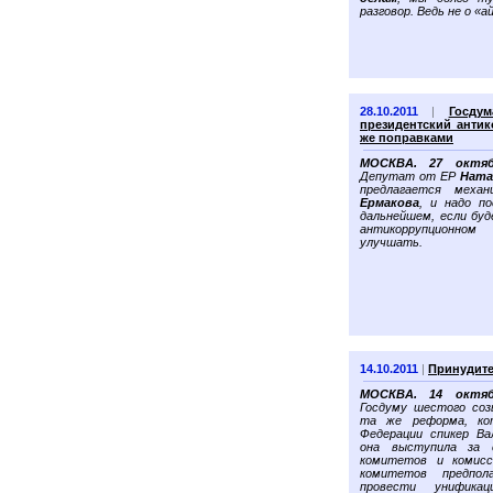
разговор. Ведь не о «а
28.10.2011
|
Госду
президентский антик
же поправками
МОСКВА. 27 октябр
Депутат от ЕР
Ната
предлагается меха
Ермакова
, и надо п
дальнейшем, если бу
антикоррупционно
улучшать.
14.10.2011
|
Принудите
МОСКВА. 14 октябр
Госдуму шестого соз
та же реформа, ко
Федерации спикер Ва
она выступила за с
комитетов и комис
комитетов предпол
провести унифика