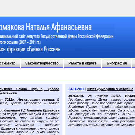
сс-центр
Законотворчество
Работа в округе
Биография
итике: Спина Путина, кресло
24.11.2011
|
Пятая Дума ушла в историю
Удальцова
МОСКВА. 24 ноября 2011г. Незав
я 2012г. Независимая газета.
В
Государственная Дума пятого созыва
тина, кресло Медведева и голова
свою работу. На ее последнее пленарное
Владимир Путин. Чтобы поблагодари
ший
депутат ГД Наталья Ермакова
эффективную деятельность. Он это и с
учила на руки решение суда о чистоте
на обструкцию со стороны КПРФ и
Напомним, что именно коллеги-
России», отказавшихся стоя приветст
м созыве не стали защищать ее от
Эксперты подытожили четырехлетн
нсовых махинациях и подделке
активность весьма скептическими заме
ь
Ермакова
напоминает, что против
Кнышова вообще не было никаких