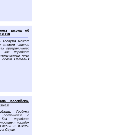
роект закона об
а в РФ
.
Госдума может
о втором чтении
ах приграничного
, как передает
журналистам член
м делам
Наталья
ала российско-
рации
сбалт
.
Госдума
ое соглашение о
 Как передает
 упрощает порядок
 России и Южной
у в Сеуле.