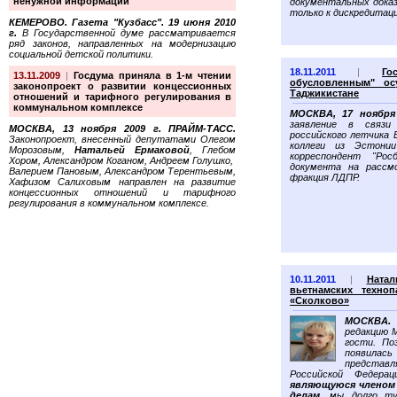
ненужной информации
документальных дока
только к дискредитац
КЕМЕРОВО. Газета "Кузбасс". 19 июня 2010
г.
В Государственной думе рассматривается
ряд законов, направленных на модернизацию
социальной детской политики.
18.11.2011
|
Го
13.11.2009
|
Госдума приняла в 1-м чтении
обусловленным" ос
законопроект о развитии концессионных
Таджикистане
отношений и тарифного регулирования в
коммунальном комплексе
МОСКВА, 17 ноября 
заявление в связи
МОСКВА, 13 ноября 2009 г. ПРАЙМ-ТАСС.
российского летчика 
Законопроект, внесенный депутатами Олегом
коллеги из Эстонии
Морозовым,
Натальей Ермаковой
, Глебом
корреспондент "Рос
Хором, Александром Коганом, Андреем Голушко,
документа на рассм
Валерием Пановым, Александром Терентьевым,
фракция ЛДПР.
Хафизом Салиховым направлен на развитие
концессионных отношений и тарифного
регулирования в коммунальном комплексе.
10.11.2011
|
Ната
вьетнамских техно
«Сколково»
МОСКВА. 7
редакцию 
гости. По
появи
представ
Российской Федера
являющуюся членом
делам
, мы долго ту