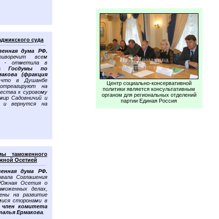
аджикского суда
венная дума РФ.
тиворечит всем
, - отметила в
а Госдумы по
акова
(фракция
что в Душанбе
Центр социально-консервативной
отреагируют на
политики является консультативным
ества к суровому
органом для региональных отделений
мир Садовничий и
партии Единая Россия
ы и вернутся на
мы таможенного
Южной Осетией
венная дума РФ.
овала Соглашения
 Южная Осетия о
моженных делах,
ены на развитие
мися сторонами в
а
член комитета
талья Ермакова
.