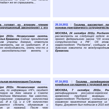
йпадах» же ее спрашивать...
ма готовит ко второму чтению
25.10.2011
|
Госдума рассмотрит п
оррупционный законопроект с его
основах приграничного сотрудничеств
МОСКВА, 24 октября 2011г. Росбалт
я 2011г. Независимая газета.
рассмотреть на следующей неделе в
лья Ермакова
: Сейчас президентом
проект федерального закона "Об основ
низм утраты доверия, отметила
сотрудничества в РФ". Об этом
осмотреть, как он сработает. И в
корреспондент "Росбалта", сообщила 
дет необходимость, опять что-то в
думского комитета по международны
м законодательстве менять и
Ермакова
.
льная модернизация Госдумы
07.10.2011
|
Госдума ратифициров
корейское соглашение о трудовой миг
я 2011г. Независимая газета.
ыва, по информации «НГ», ожидает
МОСКВА, 7 октября 2011г.
Ро
торую на днях начала в Совете
ратифицировала российско-корейск
лентина Матвиенко. Как известно,
временной трудовой миграции.
ерьезное сокращение количества
корреспондент "Росбалта", соглашение
сий. И в ГД, и в СФ количество
взаимного привлечения мигрантов из
агается сделать одинаковым и
Кореи. Документ был подписан в 2010 год
цию их названий. После чего