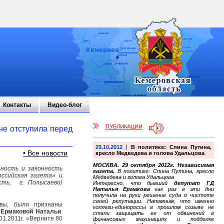
Контакты
Видео-блог
ПУБЛИКАЦИИ
не отступила перед
29.10.2012
|
В политике: Спина Путина,
• Все новости
кресло Медведева и голова Удальцова
МОСКВА. 29 октября 2012г. Независимая
ьность и законность
газета.
В политике: Спина Путина, кресло
ссийская газета» и
Медведева и голова Удальцова
сть, г. Полысаево)
Интересно, что бывший
депутат ГД
Наталья Ермакова
как раз в эти дни
получила на руки решение суда о чистоте
своей репутации. Напомним, что именно
квы, были признаны
коллеги-единороссы в прошлом созыве не
ю
Ермаковой Натальи
стали защищать ее от обвинений в
01.2011г. «Верните 80
финансовых махинациях и подделке