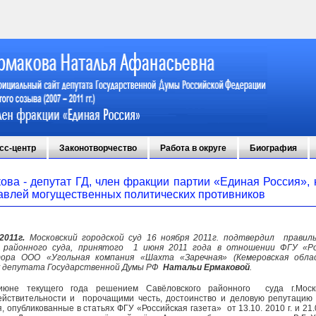
сс-центр
Законотворчество
Работа в округе
Биография
ова - депутат ГД, член фракции партии «Единая Россия», 
авлей могущественных политических противников
2011г.
Московский городской суд 16 ноября 2011г. подтвердил правил
о районного суда, принятого 1 июня 2011 года в отношении ФГУ «Ро
ора ООО «Угольная компания «Шахта «Заречная» (Кемеровская обла
ку депутата Государственной Думы РФ
Натальи Ермаковой
.
июне текущего года решением Савёловского районного суда г.Мос
ействительности и порочащими честь, достоинство и деловую репутаци
 опубликованные в статьях ФГУ «Российская газета» от 13.10. 2010 г. и 21.