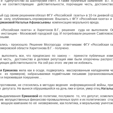
 и «Депутатство за шахтёрский счёт». А также публичные заявления В.Г. Х
 не соответствующие действительности, порочащие честь, достоинст
й суд своим решением обязал ФГУ «Российской газеты» в 10-ти дневной ср
ю силу, опубликовать опровержение. Взыскать с ФГУ «Российская газета» 
Ермаковой Натальи Афанасьевны
компенсацию морального вреда.
 «Российская газета» и Харитонов В.Г., решения суда не выполнили. О
инстанцию - Московский городской суд. И потребовали решения Савёловск
рными.
вались - произошло. Решение Мосгорсуда ответчиками: ФГУ «Российская г
меровской области Харитонова В.Г. - получено.
я выполнить все, что предписано по закону – принести публичные изв
её честь, достоинство и деловая репутация ими были опорочены распро
вующих действительности. На сей раз этого им уже не избежать.
я Ермакова
жила как в осаде, подвергаясь массированным нападениям ч
дин из примеров); забрасываемая подмётными письмами (организованны
м и пережившая покушение…
противники, не стеснялись в методах ведения информационной войны, пр
 депутата. Не вынеся обрушившейся на дочь лжи и грязи, умер отец
Наталь
 выдавливания
Ермаковой
из политики, послужило то, что депутат, осмелил
тив могущественных финансово-промышленных групп и их политических стор
 мощную кампанию по её низвержению, как политика, и моральному уничтож