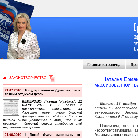
Главная страница
Пре
ЗАКОНОТВОРЧЕСТВО
Наталья Ермак
массированной тр
21.07.2010
|
Государственная Дума занялась
летним отдыхом детей.
КЕМЕРОВО. Газета "Кузбасс". 21
Москва. 16 ноября 
июля 2010 г.
В связи с
решения Савёловског
трагическими событиями на
генерального директ
Азовском море, члены думской
фракции партии «Единая Россия»
Харитонова В.Г. по ис
решили лично убедиться в том, что в их
регионах детский отдых находится под
Напомним, что в 
неусыпным контролем.
несоответствующими д
Афанасьевны
сведения,
21.06.2010
|
Детей будут защищать от