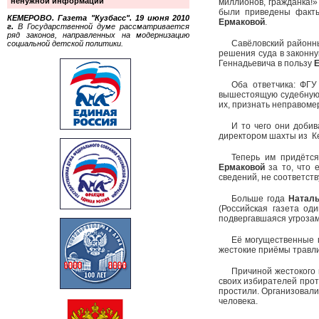
ненужной информации
миллионов, гражданка!»
были приведены факты
КЕМЕРОВО. Газета "Кузбасс". 19 июня 2010
Ермаковой
.
г.
В Государственной думе рассматривается
ряд законов, направленных на модернизацию
Савёловский районны
социальной детской политики.
решения суда в законну
Геннадьевича в пользу
Оба ответчика: ФГУ
вышестоящую судебную 
их, признать неправоме
И то чего они доби
директором шахты из Ке
Теперь им придётс
Ермаковой
за то, что 
сведений, не соответст
Больше года
Наталь
(Российская газета о
подвергавшаяся угроза
Её могущественные 
жестокие приёмы травли
Причиной жестокого
своих избирателей про
простили. Организовали
человека.