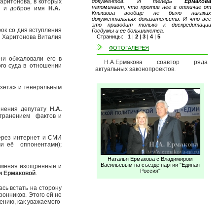
аритонова, в которых
документов. И теперь
Ермакова
напоминает, что против нее в отличие от
во и доброе имя
Н.А.
Кнышова вообще не было никаких
документальных доказательств. И что все
это приводит только к дискредитации
ок со дня вступления
Госдумы и ее большинства.
и Харитонова Виталия
Страницы:
1
|
2
|
3
|
4
|
5
ФОТОГАЛЕРЕЯ
ни обжаловали его в
Н.А.Ермакова соавтор ряда
ого суда в отношении
актуальных законопроектов.
азета» и генеральным
инения депутату
Н.А.
странением фактов и
ерез интернет и СМИ
ми её оппонентами);
Наталья Ермакова с Владимиром
Васильевым на съезде партии "Единая
именяя изощренные и
Россия"
и Ермаковой
.
ась встать на сторону
онников. Этого ей не
ению, как уважаемого