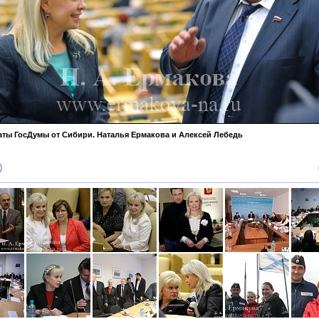
аты ГосДумы от Сибири. Наталья Ермакова и Алексей Лебедь