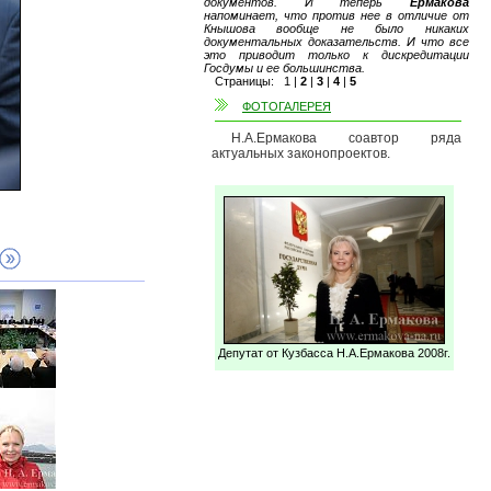
документов. И теперь
Ермакова
напоминает, что против нее в отличие от
Кнышова вообще не было никаких
документальных доказательств. И что все
это приводит только к дискредитации
Госдумы и ее большинства.
Страницы:
1
|
2
|
3
|
4
|
5
ФОТОГАЛЕРЕЯ
Н.А.Ермакова соавтор ряда
актуальных законопроектов.
Депутат от Кузбасса Н.А.Ермакова 2008г.