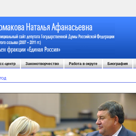
сс-центр
Законотворчество
Работа в округе
Биография
 ГОД