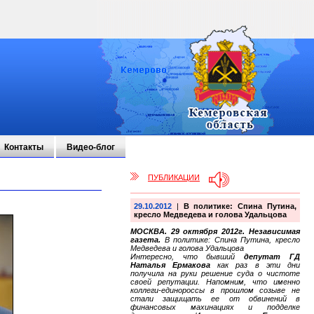
Контакты
Видео-блог
ПУБЛИКАЦИИ
29.10.2012
|
В политике: Спина Путина,
кресло Медведева и голова Удальцова
МОСКВА. 29 октября 2012г. Независимая
газета.
В политике: Спина Путина, кресло
Медведева и голова Удальцова
Интересно, что бывший
депутат ГД
Наталья Ермакова
как раз в эти дни
получила на руки решение суда о чистоте
своей репутации. Напомним, что именно
коллеги-единороссы в прошлом созыве не
стали защищать ее от обвинений в
финансовых махинациях и подделке