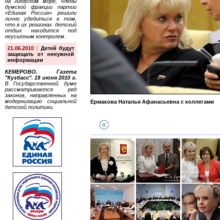
на Азовском море, члены
думской фракции партии
«Единая Россия» решили
лично убедиться в том,
что в их регионах детский
отдых находится под
неусыпным контролем.
21.06.2010
|
Детей будут
защищать от ненужной
информации
КЕМЕРОВО. Газета
"Кузбасс". 19 июня 2010 г.
В Государственной думе
рассматривается ряд
законов, направленных на
модернизацию социальной
Ермакова Наталья Афанасьевна с коллегами
детской политики.