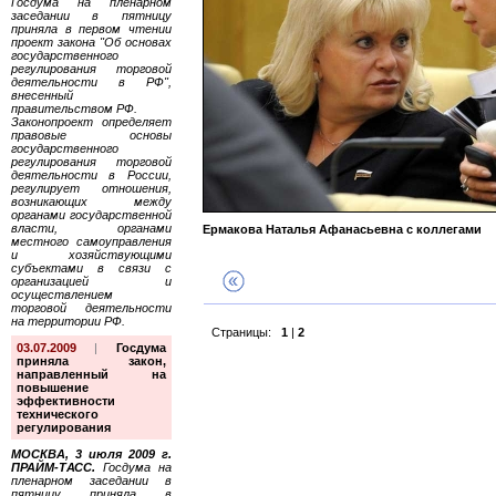
Госдума на пленарном
заседании в пятницу
приняла в первом чтении
проект закона "Об основах
государственного
регулирования торговой
деятельности в РФ",
внесенный
правительством РФ.
Законопроект определяет
правовые основы
государственного
регулирования торговой
деятельности в России,
регулирует отношения,
возникающих между
органами государственной
власти, органами
Ермакова Наталья Афанасьевна с коллегами
местного самоуправления
и хозяйствующими
субъектами в связи с
организацией и
осуществлением
торговой деятельности
на территории РФ.
Страницы:
1
|
2
03.07.2009
|
Госдума
приняла закон,
направленный на
повышение
эффективности
технического
регулирования
МОСКВА, 3 июля 2009 г.
ПРАЙМ-ТАСС.
Госдума на
пленарном заседании в
пятницу приняла в