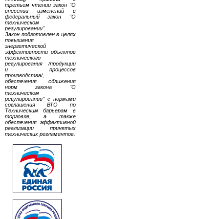
третьем чтении закон "О
внесении изменений в
федеральный закон "О
техническом
регулировании".
Закон подготовлен в целях
повышения
энергетической
эффективности объектов
технического
регулирования /продукции
и процессов
производства/,
обеспечения сближения
норм закона "О
техническом
регулировании" с нормами
соглашения ВТО по
Техническим барьерам в
торговле, а также
обеспечения эффективной
реализации принятых
технических регламентов.